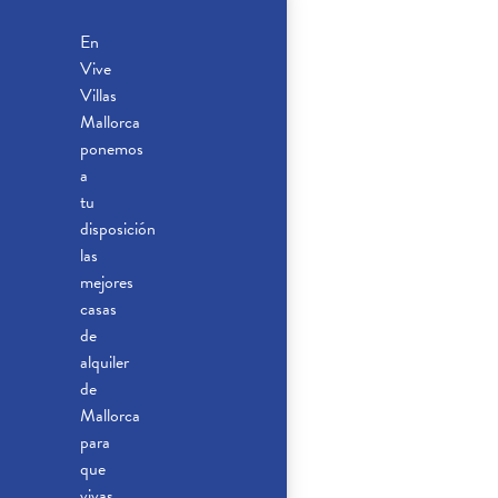
En
Vive
Villas
Mallorca
ponemos
a
tu
disposición
las
mejores
casas
de
alquiler
de
Mallorca
para
que
vivas