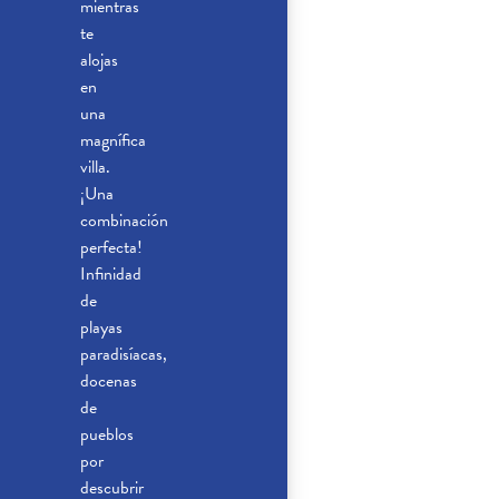
mientras
te
alojas
en
una
magnífica
villa.
¡Una
combinación
perfecta!
Infinidad
de
playas
paradisíacas,
docenas
de
pueblos
por
descubrir