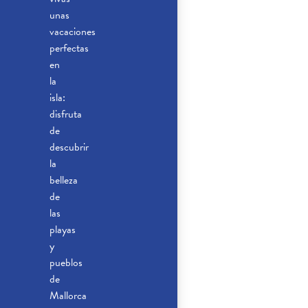
unas
vacaciones
perfectas
en
la
isla:
disfruta
de
descubrir
la
belleza
de
las
playas
y
pueblos
de
Mallorca