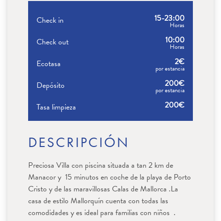
15-23:00
Check in
Horas
10:00
Check out
Horas
2€
Ecotasa
por estancia
200€
Depósito
por estancia
200€
Tasa limpieza
DESCRIPCIÓN
Preciosa Villa con piscina situada a tan 2 km de
Manacor y 15 minutos en coche de la playa de Porto
Cristo y de las maravillosas Calas de Mallorca .
La
casa de estilo Mallorquín cuenta con todas las
Estoy de acuerdo con lo establecido en el Reglamento (UE)
comodidades y es ideal para familias con niños .
2016/679 del Parlamento Europeo y Del Consejo de 27 de Abril