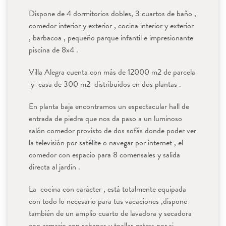
de 2016 (en adelante, RGPD), relativo a la protección de las
Dispone de 4 dormitorios dobles, 3 cuartos de baño ,
personas físicas con respecto al tratamiento de datos personales por
comedor interior y exterior , cocina interior y exterior
parte de la empresa Vive Villas Mallorca incorporará los datos
, barbacoa , pequeño parque infantil e impresionante
personales que nos proporciona, a un fichero automatizado de su
piscina de 8x4 .
propiedad.
Villa Alegra cuenta con más de 12000 m2 de parcela
y casa de 300 m2 distribuidos en dos plantas .
RESERVAR
En planta baja encontramos un espectacular hall de
entrada de piedra que nos da paso a un luminoso
salón comedor provisto de dos sofás donde poder ver
la televisión por satélite o navegar por internet , el
comedor con espacio para 8 comensales y salida
directa al jardín .
La cocina con carácter , está totalmente equipada
con todo lo necesario para tus vacaciones ,dispone
también de un amplio cuarto de lavadora y secadora
con armario con sabanas y toallas extras por si