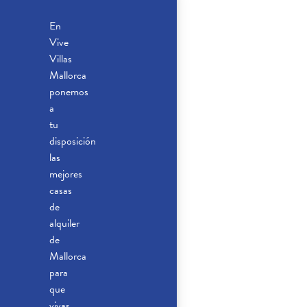
En
Vive
Villas
Mallorca
ponemos
a
tu
disposición
las
mejores
casas
de
alquiler
de
Mallorca
para
que
vivas