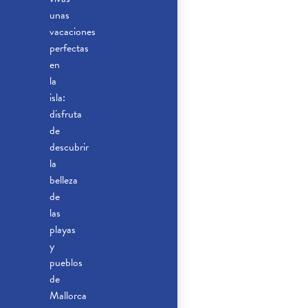
unas
vacaciones
perfectas
en
la
isla:
disfruta
de
descubrir
la
belleza
de
las
playas
y
pueblos
de
Mallorca