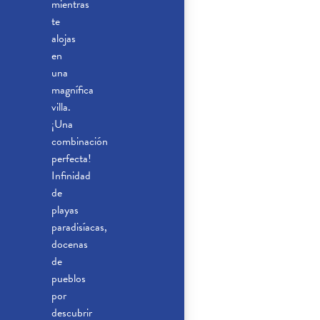
mientras
te
alojas
en
una
magnífica
villa.
¡Una
combinación
perfecta!
Infinidad
de
playas
paradisíacas,
docenas
de
pueblos
por
descubrir