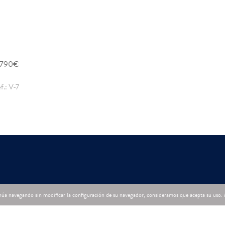
790€
f.: V-7
tinúa navegando sin modificar la configuración de su navegador, consideramos que acepta su uso