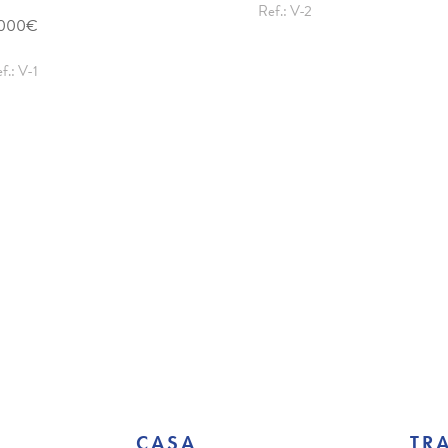
Ref.: V-2
.000€
f.: V-1
CASA
TR