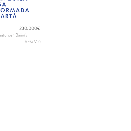
SA
FORMADA
 ARTÁ
230.000€
itorios 1 Baño/s
Ref.: V-6