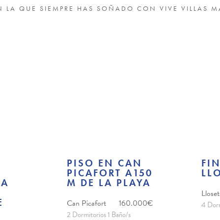
N LA QUE SIEMPRE HAS SOÑADO CON VIVE VILLAS 
PISO EN CAN
FI
PICAFORT A150
LL
NA
M DE LA PLAYA
Llose
E
Can Picafort
160.000€
4 Dorm
2 Dormitorios 1 Baño/s