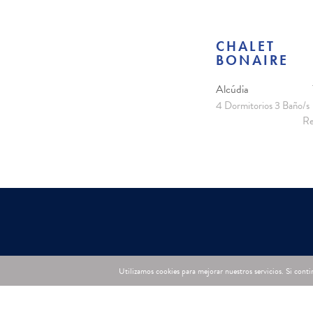
CHALET
BONAIRE
Alcúdia
4 Dormitorios 3 Baño/s
Re
Utilizamos cookies para mejorar nuestros servicios. Si con