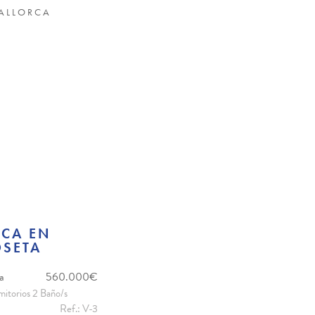
MALLORCA
NCA EN
OSETA
ta
560.000€
itorios 2 Baño/s
Ref.: V-3