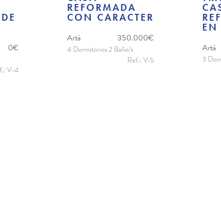
REFORMADA
CA
 DE
CON CARACTER
RE
EN
Artà
350.000€
0€
Artà
4 Dormitorios 2 Baño/s
3 Dorm
Ref.: V-5
f.: V-4